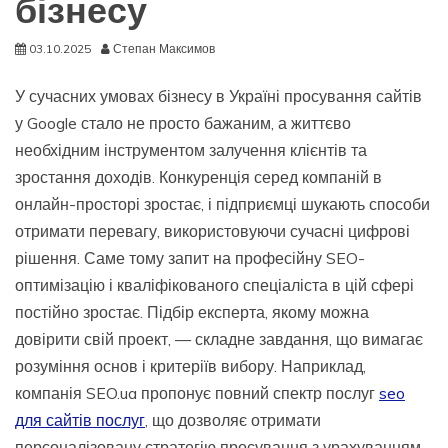
бізнесу
03.10.2025
Степан Максимов
У сучасних умовах бізнесу в Україні просування сайтів
у Google стало не просто бажаним, а життєво
необхідним інструментом залучення клієнтів та
зростання доходів. Конкуренція серед компаній в
онлайн-просторі зростає, і підприємці шукають способи
отримати перевагу, використовуючи сучасні цифрові
рішення. Саме тому запит на професійну SEO-
оптимізацію і кваліфікованого спеціаліста в цій сфері
постійно зростає. Підбір експерта, якому можна
довірити свій проект, — складне завдання, що вимагає
розуміння основ і критеріїв вибору. Наприклад,
компанія SEO.ua пропонує повний спектр послуг
seo
для сайтів послуг
, що дозволяє отримати
персоналізовану стратегію просування з урахуванням