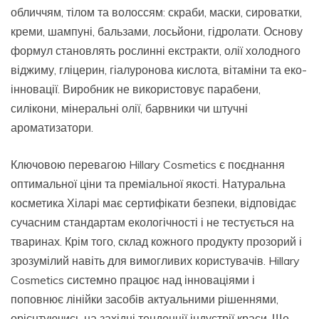
обличчям, тілом та волоссям: скраби, маски, сироватки,
креми, шампуні, бальзами, лосьйони, гідролати. Основу
формул становлять рослинні екстракти, олії холодного
віджиму, гліцерин, гіалуронова кислота, вітаміни та еко-
інновації. Виробник не використовує парабени,
силікони, мінеральні олії, барвники чи штучні
ароматизатори.
Ключовою перевагою Hillary Cosmetics є поєднання
оптимальної ціни та преміальної якості. Натуральна
косметика Хіларі має сертифікати безпеки, відповідає
сучасним стандартам екологічності і не тестується на
тваринах. Крім того, склад кожного продукту прозорий і
зрозумілий навіть для вимогливих користувачів. Hillary
Cosmetics системно працює над інноваціями і
поповнює лінійки засобів актуальними рішеннями,
орієнтуючись на західні тенденції індустрії краси. Ще