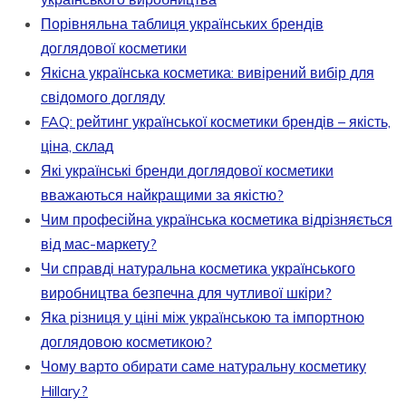
Порівняльна таблиця українських брендів
доглядової косметики
Якісна українська косметика: вивірений вибір для
свідомого догляду
FAQ: рейтинг української косметики брендів – якість,
ціна, склад
Які українські бренди доглядової косметики
вважаються найкращими за якістю?
Чим професійна українська косметика відрізняється
від мас-маркету?
Чи справді натуральна косметика українського
виробництва безпечна для чутливої шкіри?
Яка різниця у ціні між українською та імпортною
доглядовою косметикою?
Чому варто обирати саме натуральну косметику
Hillary?