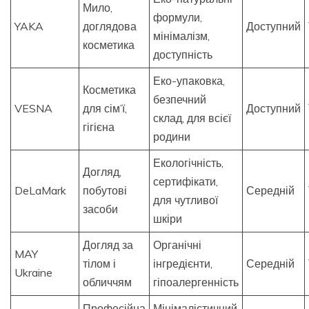
Мило,
формули,
YAKA
доглядова
Доступний
мінімалізм,
косметика
доступність
Еко-упаковка,
Косметика
безпечний
VESNA
для сім’ї,
Доступний
склад, для всієї
гігієна
родини
Екологічність,
Догляд,
сертифікати,
DeLaMark
побутові
Середній
для чутливої
засоби
шкіри
Догляд за
Органічні
MAY
тілом і
інгредієнти,
Середній
Ukraine
обличчям
гіпоалергенність
Професійна
Мінімалістичний