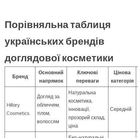
Порівняльна таблиця
українських брендів
доглядової косметики
Основний
Ключові
Цінова
Бренд
напрямок
переваги
категорія
Натуральна
Догляд за
косметика,
Hillary
обличчям,
інновації,
Середній
Cosmetics
тілом,
прозорий склад,
волоссям
ціна
Еко-натуральні